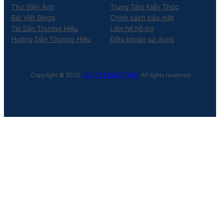
Thư Viện Ảnh
Trung Tâm Kiến Thức
Bài Viết Blogs
Chính sách bảo mật
Tài Sản Thương Hiệu
Liên hệ hỗ trợ
Hướng Dẫn Thương Hiệu
Điều khoản sử dụng
Copyright © 2025 ·
SO IZY EDUCATION
· All rights reserved