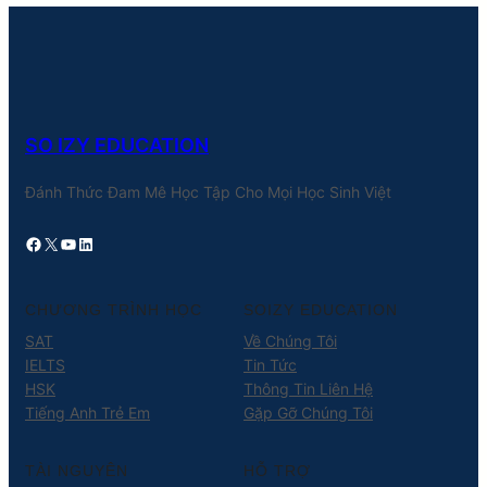
SO IZY EDUCATION
Đánh Thức Đam Mê Học Tập Cho Mọi Học Sinh Việt
Facebook
X
YouTube
LinkedIn
CHƯƠNG TRÌNH HỌC
SOIZY EDUCATION
SAT
Về Chúng Tôi
IELTS
Tin Tức
HSK
Thông Tin Liên Hệ
Tiếng Anh Trẻ Em
Gặp Gỡ Chúng Tôi
TÀI NGUYÊN
HỖ TRỢ